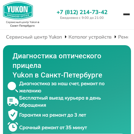
+7 (812) 214-73-42
Ежедневно с 9:00 до 21:00
Сервисный центр Yukon
в
Санкт-Петербурге
Сервисный центр Yukon
Каталог устройств
Ремон
Диагностика оптического
прицела
Yukon в Санкт-Петербурге
Диагностика за наш счет, ремонт по
желанию
Бесплатный выезд курьера в день
обращения
Гарантия на ремонт до 3 лет
Срочный ремонт от 35 минут