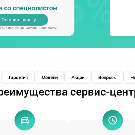
я со специалистом
Оставить заявку
есь c
политикой конфиденциальности
Гарантия
Модели
Акции
Вопросы
Н
реимущества сервис-цент