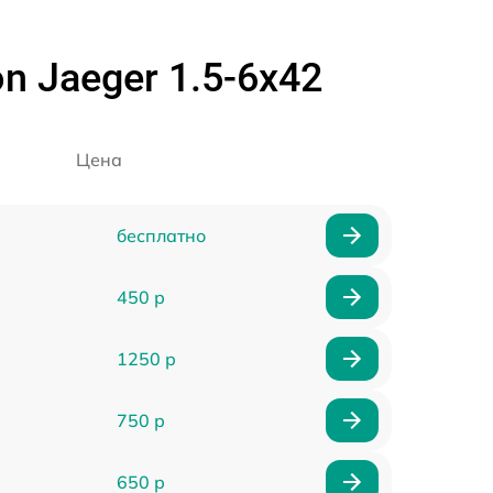
 Jaeger 1.5-6x42
Цена
бесплатно
450 р
1250 р
750 р
650 р