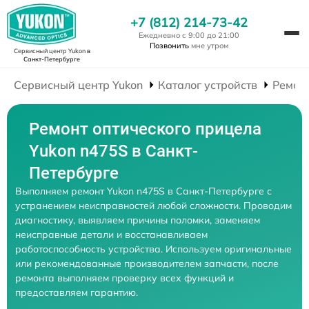
+7 (812) 214-73-42
Ежедневно с 9:00 до 21:00
Позвонить
мне утром
Сервисный центр Yukon
в
Санкт-Петербурге
Сервисный центр Yukon
Каталог устройств
Ремон
Ремонт оптического прицела
Yukon n475S в Санкт-
Петербурге
Выполняем ремонт Yukon n475S в Санкт-Петербурге с
устранением неисправностей любой сложности. Проводим
диагностику, выявляем причины поломки, заменяем
неисправные детали и восстанавливаем
работоспособность устройства. Используем оригинальные
или рекомендованные производителем запчасти, после
ремонта выполняем проверку всех функций и
предоставляем гарантию.