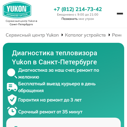
+7 (812) 214-73-42
Ежедневно с 9:00 до 21:00
Позвонить
мне утром
Сервисный центр Yukon
в
Санкт-Петербурге
Сервисный центр Yukon
Каталог устройств
Ремон
Диагностика тепловизора
Yukon в Санкт-Петербурге
Диагностика за наш счет, ремонт по
желанию
Бесплатный выезд курьера в день
обращения
Гарантия на ремонт до 3 лет
Срочный ремонт от 35 минут